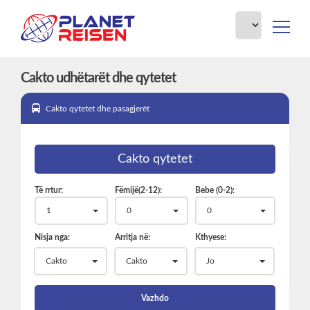
toggle
navigat
Cakto udhëtarët dhe qytetet
Cakto qytetet dhe pasagjerët
Cakto qytetet
Të rrtur:
Fëmijë(2-12):
Bebe (0-2):
1
0
0
Nisja nga:
Arritja në:
Kthyese:
Cakto
Cakto
Jo
Vazhdo