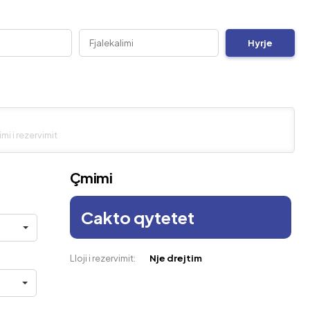
mi i rezervimit
Çmimi
Cakto qytetet
Lloji i rezervimit:
Nje drejtim