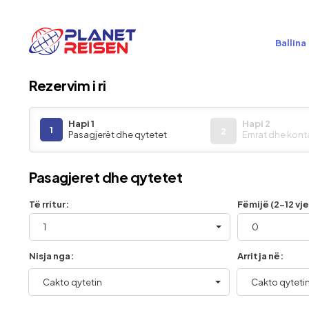
Ballina
Rezervim i ri
Hapi 1
Hapi 2
1
2
Pasagjerët dhe qytetet
Emrat dhe kont
Pasagjeret dhe qytetet
Të rritur:
Fëmijë (2-12 vje
1
0
Nisja nga:
Arritja në:
Cakto qytetin
Cakto qyteti