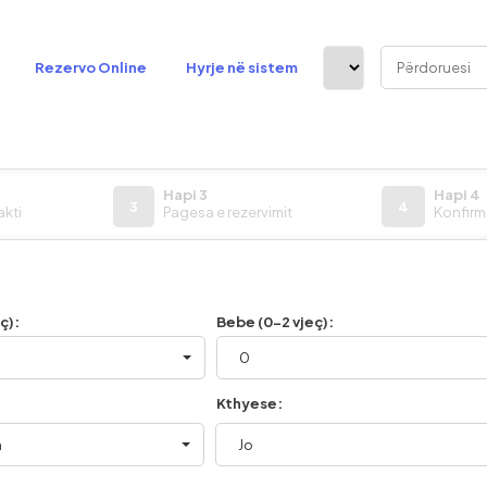
Rezervo Online
Hyrje në sistem
Hapi 3
Hapi 4
3
4
akti
Pagesa e rezervimit
Konfirmi
ç):
Bebe (0-2 vjeç):
0
Kthyese:
n
Jo